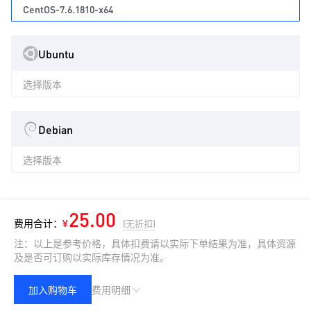
CentOS-7.6.1810-x64
Ubuntu
选择版本
Debian
选择版本
CPU
25.00
费用合计：
¥
(无折扣)
4核
注：以上是参考价格，具体扣费请以实际下单结果为准，具体资源
及是否可订购以实际库存情况为准。
内存
加入购物车
费用明细
4GB