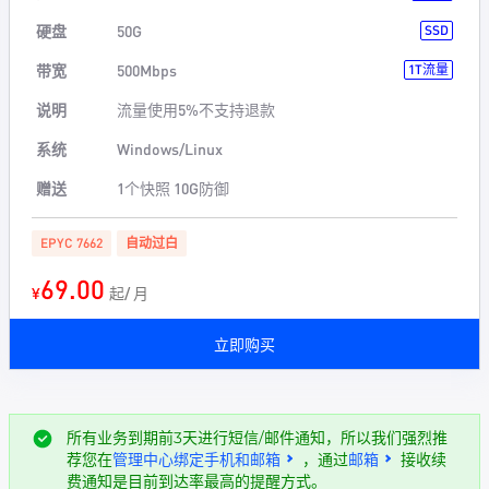
硬盘
50G
SSD
带宽
500Mbps
1T流量
说明
流量使用5%不支持退款
系统
Windows/Linux
赠送
1个快照 10G防御
EPYC 7662
自动过白
69.00
¥
起/ 月
立即购买
所有业务到期前3天进行短信/邮件通知，所以我们强烈推
荐您在
管理中心绑定手机和邮箱
，通过
邮箱
接收续
费通知是目前到达率最高的提醒方式。