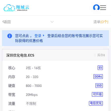
返回
清单
(0个)
您可点此 ，
登录
登录后结合您的账号情况展示您可实
际获得的优惠价格
深圳优化电信.ECS
库存8
核心
2核 - 16核
E5
内存
2G - 32G
DDR4
硬盘
80G - 700G
SSD
带宽
20Mbps
可升级
流量
不限制
电信优化