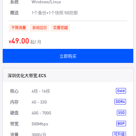
系统
Windows/Linux
赠送
1个备份+1个快照 5G防御
不限流量
自动过白
位置优越
49.00
¥
起/ 月
立即购买
深圳优化大带宽.ECS
核心
4核 - 16核
Gold
内存
4G - 32G
DDR4
硬盘
40G - 700G
SSD
带宽
500Mbps
BGP
流量
300G/月
可升级