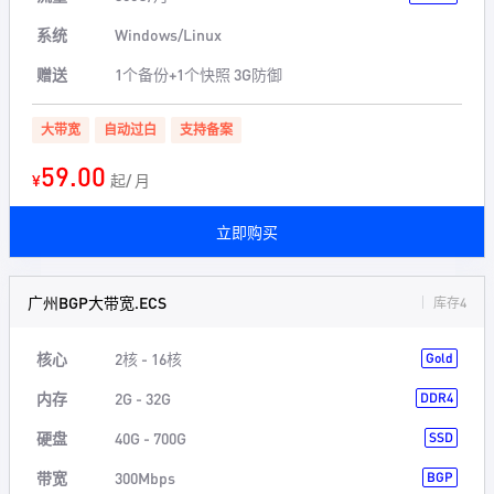
系统
Windows/Linux
赠送
1个备份+1个快照 3G防御
大带宽
自动过白
支持备案
59.00
¥
起/ 月
立即购买
广州BGP大带宽.ECS
库存4
核心
2核 - 16核
Gold
内存
2G - 32G
DDR4
硬盘
40G - 700G
SSD
带宽
300Mbps
BGP