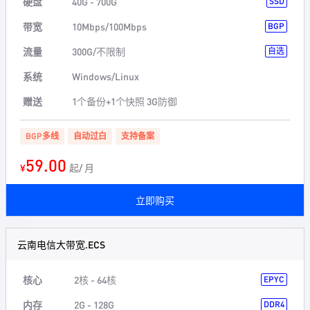
硬盘
40G - 700G
SSD
带宽
10Mbps/100Mbps
BGP
流量
300G/不限制
自选
系统
Windows/Linux
赠送
1个备份+1个快照 3G防御
BGP多线
自动过白
支持备案
59.00
¥
起/ 月
立即购买
云南电信大带宽.ECS
核心
2核 - 64核
EPYC
内存
2G - 128G
DDR4