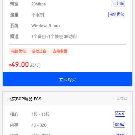
带宽
20Mbps
可升级
流量
不限制
电信优化
系统
Windows/Linux
赠送
1个备份+1个快照 3G防御
电信优化
自动过白
支持备案
49.00
¥
起/ 月
立即购买
北京BGP精品.ECS
库存47
核心
4核 - 16核
Gold
内存
4G - 32G
DDR4