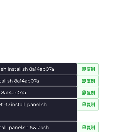
 sh install.sh 8a14ab07a
复制
tall.sh 8a14ab07a
复制
sh 8a14ab07a
复制
et -O install_panel.sh
复制
tall_panel.sh && bash
复制