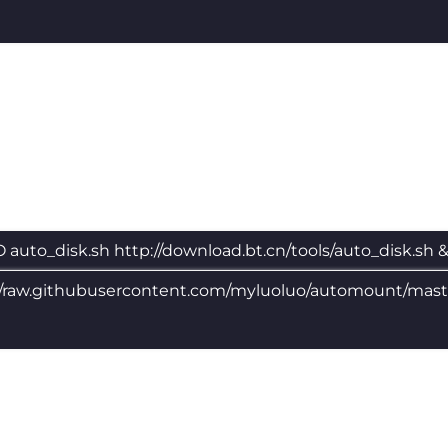
O auto_disk.sh http://download.bt.cn/tools/auto_disk.sh 
//raw.githubusercontent.com/myluoluo/automount/mas
h