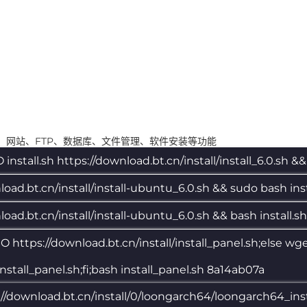
装，网站、FTP、数据库、文件管理、软件安装等功能
install.sh https://download.bt.cn/install/install_6.0.sh &&
nload.bt.cn/install/install-ubuntu_6.0.sh && sudo bash ins
load.bt.cn/install/install-ubuntu_6.0.sh && bash install.
 -sSO https://download.bt.cn/install/install_panel.sh;else wg
install_panel.sh;fi;bash install_panel.sh 8a14ab07a
s://download.bt.cn/install/0/loongarch64/loongarch64_ins