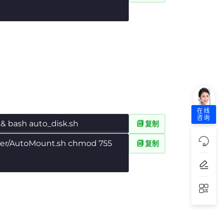
在线
咨询
&& bash auto_disk.sh
复制
ter/AutoMount.sh chmod 755
复制