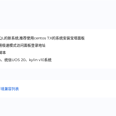
SQL的新系统,推荐使用centos 7.X的系统安装宝塔面板
使用极速模式访问面板登录地址
脚本
统信UOS 20、kylin v10系统
环境兼容列表