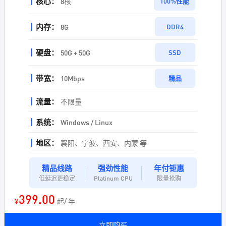
核心：
8核
100%性能
内存：
8G
DDR4
硬盘：
50G + 50G
SSD
带宽：
10Mbps
精品
流量：
不限量
系统：
Windows / Linux
地区：
襄阳、宁波、西安、内蒙 等
精品线路
强劲性能
年付钜惠
低延迟更稳定
Platinum CPU
限量抢购
399.00
¥
起/ 年
立即购买