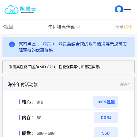
年付特惠活动
返回
清单
(0个)
您可点此 ，
登录
登录后结合您的账号情况展示您可实
际获得的优惠价格
采用高性能 铂金/AMD CPU，性能强悍年付钜惠超实惠。
海外年付活动款
库存4
核心：
8核
100%性能
内存：
8G
DDR4
硬盘：
50G + 50G
SSD