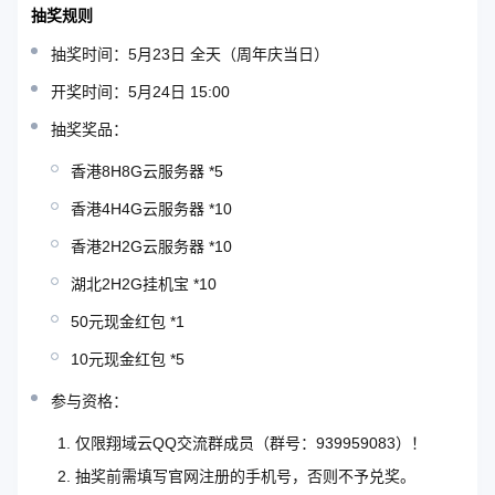
抽奖规则
抽奖时间：5月23日 全天（周年庆当日）
开奖时间：5月24日 15:00
抽奖奖品：
香港8H8G云服务器 *5
香港4H4G云服务器 *10
香港2H2G云服务器 *10
湖北2H2G挂机宝 *10
50元现金红包 *1
10元现金红包 *5
参与资格：
仅限翔域云QQ交流群成员（群号：939959083）！
抽奖前需填写官网注册的手机号，否则不予兑奖。