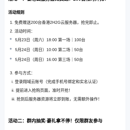
活动规则
免费赠送200台香港2H2G云服务器，抢完即止。
活动时间：
5月23日（周六）18:00 第一场｜100台
5月24日（周日）10:00 第二场｜50台
5月24日（周日）16:00 第三场｜50台
参与方式：
登录翔域云账号（完成手机号绑定和实名认证）
提前进入抢购页面，准时开抢！
抢到后服务器资源将立即到账，无需额外操作！
活动二：群内抽奖·豪礼拿不停！仅限群友参与