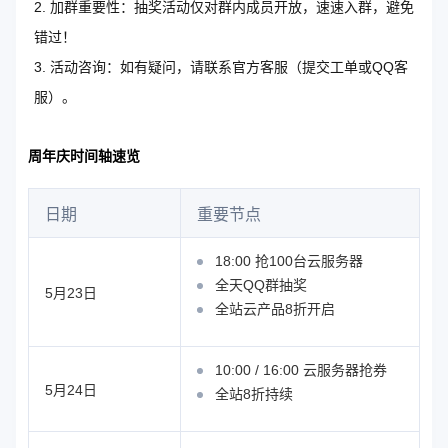
加群重要性：抽奖活动仅对群内成员开放，速速入群，避免
错过！
活动咨询：如有疑问，请联系官方客服（提交工单或QQ客
服）。
周年庆时间轴速览
日期
重要节点
18:00 抢100台云服务器
全天QQ群抽奖
5月23日
全站云产品8折开启
10:00 / 16:00 云服务器抢券
5月24日
全站8折持续