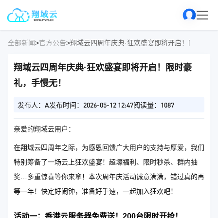
全部新闻
>
官方公告
>
翔域云四周年庆典·狂欢盛宴即将开启！限时豪礼
翔域云四周年庆典·狂欢盛宴即将开启！限时豪
礼，手慢无！
发布人：A
发布时间：2026-05-12 12:47
阅读量：1087
亲爱的翔域云用户：
在翔域云四周年之际，为感恩回馈广大用户的支持与厚爱，我们
特别筹备了一场云上狂欢盛宴！超壕福利、限时秒杀、群内抽
奖…多重惊喜等你来拿！本次周年庆活动诚意满满，错过真的再
等一年！快定好闹钟，准备好手速，一起加入狂欢吧！
活动一：香港云服务器免费送！200台限时开抢！